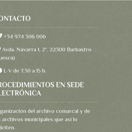
ONTACTO
+34 974 306 006
Avda. Navarra 1, 2º. 22300 Barbastro
uesca)
L-V de 7,30 a 15 h.
ROCEDIMIENTOS EN SEDE
LECTRÓNICA
ganización del archivo comarcal y de
s archivos municipales que así lo
liciten.