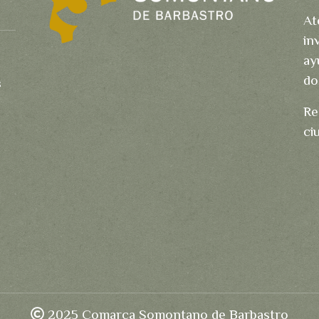
At
in
ay
do
s
Re
ci
2025 Comarca Somontano de Barbastro