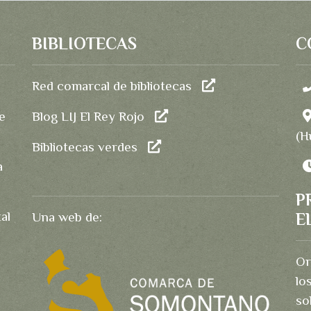
BIBLIOTECAS
C
Red comarcal de bibliotecas
e
Blog LIJ El Rey Rojo
(H
Bibliotecas verdes
a
P
al
Una web de:
E
Or
lo
so